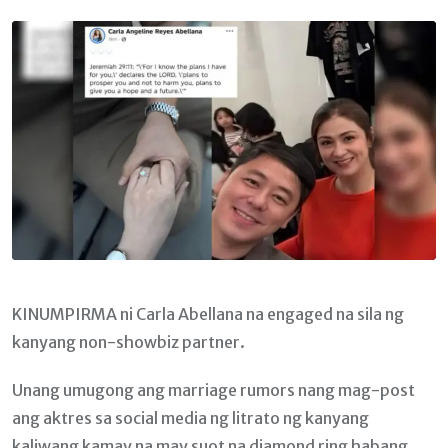
Email
KINUMPIRMA ni Carla Abellana na engaged na sila ng
kanyang non-showbiz partner.
Unang umugong ang marriage rumors nang mag-post
ang aktres sa social media ng litrato ng kanyang
kaliwang kamay na may suot na diamond ring habang