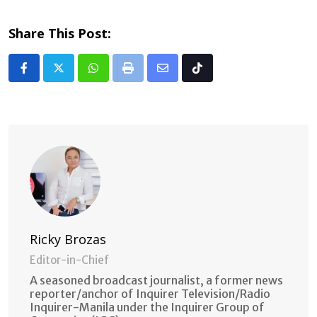
Share This Post:
Whatsapp
Print
Share
Tiktok
via
Email
Ricky Brozas
Editor-in-Chief
A seasoned broadcast journalist, a former news
reporter/anchor of Inquirer Television/Radio
Inquirer-Manila under the Inquirer Group of