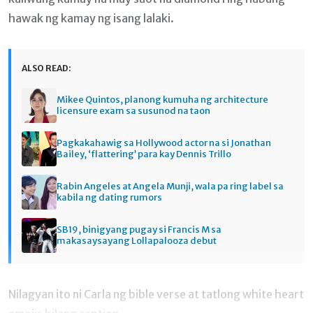
hawak ng kamay ng isang lalaki.
ALSO READ:
Mikee Quintos, planong kumuha ng architecture
licensure exam sa susunod na taon
Pagkakahawig sa Hollywood actor na si Jonathan
Bailey, ‘flattering’ para kay Dennis Trillo
Rabin Angeles at Angela Munji, wala pa ring label sa
kabila ng dating rumors
SB19, binigyang pugay si Francis M sa
makasaysayang Lollapalooza debut
Nilagyan ito ni Carla ng bible verse at tatlong white heart