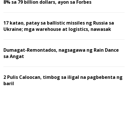
8% sa 79 billion dollars, ayon sa Forbes
17 katao, patay sa ballistic missiles ng Russia sa
Ukraine; mga warehouse at logistics, nawasak
Dumagat-Remontados, nagsagawa ng Rain Dance
sa Angat
2 Pulis Caloocan, timbog sa iligal na pagbebenta ng
baril