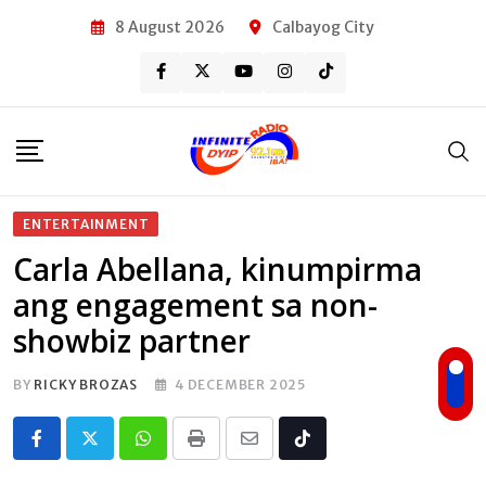
Skip
8 August 2026
Calbayog City
to
content
ENTERTAINMENT
Carla Abellana, kinumpirma
ang engagement sa non-
showbiz partner
BY
RICKY BROZAS
4 DECEMBER 2025
Whatsapp
Print
Share
Tiktok
via