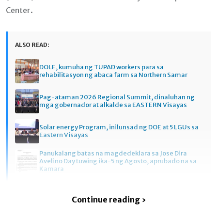
Center.
ALSO READ:
DOLE, kumuha ng TUPAD workers para sa
rehabilitasyon ng abaca farm sa Northern Samar
Pag-ataman 2026 Regional Summit, dinaluhan ng
mga gobernador at alkalde sa EASTERN Visayas
Solar energy Program, inilunsad ng DOE at 5 LGUs sa
Eastern Visayas
Panukalang batas na magdedeklara sa Jose Dira
Avelino Day tuwing ika-5 ng Agosto, aprubado na sa
Kamara
Continue reading ›