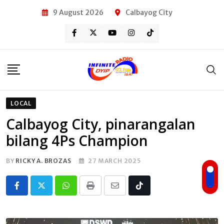
Skip
9 August 2026
Calbayog City
to
content
LOCAL
Calbayog City, pinarangalan
bilang 4Ps Champion
BY
RICKY A. BROZAS
27 MARCH 2025
Whatsapp
Print
Share
Tiktok
via
Email