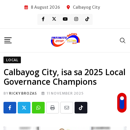
Skip
8 August 2026
Calbayog City
to
content
LOCAL
Calbayog City, isa sa 2025 Local
Governance Champions
BY
RICKY BROZAS
11 NOVEMBER 2025
Whatsapp
Print
Share
Tiktok
via
Email