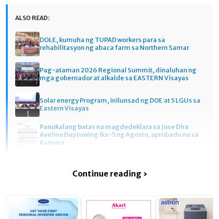
ALSO READ:
DOLE, kumuha ng TUPAD workers para sa
rehabilitasyon ng abaca farm sa Northern Samar
Pag-ataman 2026 Regional Summit, dinaluhan ng
mga gobernador at alkalde sa EASTERN Visayas
Solar energy Program, inilunsad ng DOE at 5 LGUs sa
Eastern Visayas
Panukalang batas na magdedeklara sa Jose Dira
Avelino Day tuwing ika-5 ng Agosto, aprubado na sa
Kamara
Continue reading ›