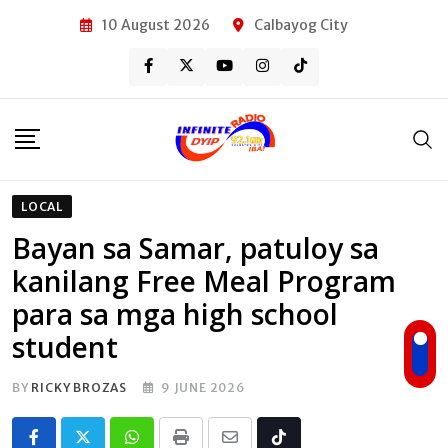
Skip
10 August 2026
Calbayog City
to
content
LOCAL
Bayan sa Samar, patuloy sa
kanilang Free Meal Program
para sa mga high school
student
BY
RICKY BROZAS
9 JUNE 2026