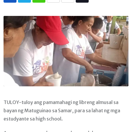
Whatsapp
Print
Share
Tiktok
via
Email
TULOY-tuloy ang pamamahagi ng libreng almusal sa
bayan ng Matuguinao sa Samar, para sa lahat ng mga
estudyante sa high school.