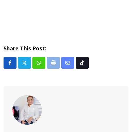
Share This Post:
Whatsapp
Print
Share
Tiktok
via
Email