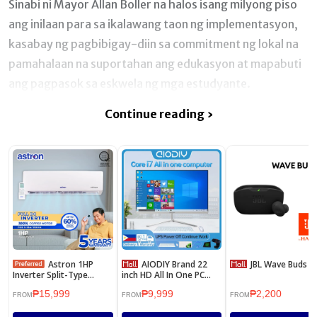
Sinabi ni Mayor Allan Boller na halos isang milyong piso
ang inilaan para sa ikalawang taon ng implementasyon,
kasabay ng pagbibigay-diin sa commitment ng lokal na
pamahalaan na suportahan ang edukasyon at mapabuti
ang pagpasok sa eskwela ng mga estudyante.
Continue reading ›
Astron 1HP
AIODIY Brand 22
JBL Wave Buds 2
Inverter Split-Type
inch HD All In One PC
Aircon - TC-LSPV100 |
Computer Desktop
₱15,999
₱9,999
₱2,200
Energy Efficient | Low
Brand New Intel Core i3 /
FROM
FROM
FROM
Noise | Anti-Rust Body |
i5 / i7 8G/16G RAM