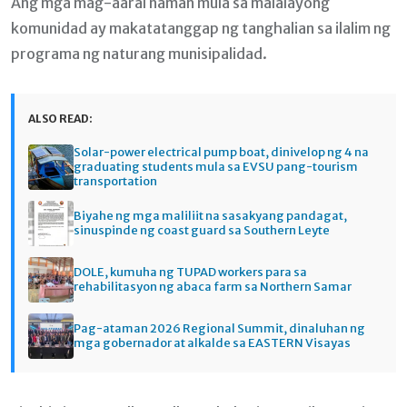
Ang mga mag-aaral naman mula sa malalayong
komunidad ay makatatanggap ng tanghalian sa ilalim ng
programa ng naturang munisipalidad.
ALSO READ:
Solar-power electrical pump boat, dinivelop ng 4 na
graduating students mula sa EVSU pang-tourism
transportation
Biyahe ng mga maliliit na sasakyang pandagat,
sinuspinde ng coast guard sa Southern Leyte
DOLE, kumuha ng TUPAD workers para sa
rehabilitasyon ng abaca farm sa Northern Samar
Pag-ataman 2026 Regional Summit, dinaluhan ng
mga gobernador at alkalde sa EASTERN Visayas