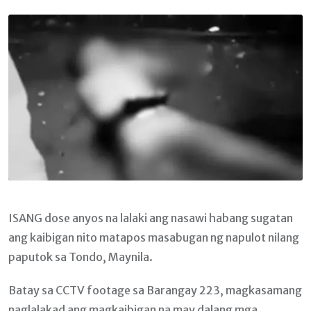
Email
ISANG dose anyos na lalaki ang nasawi habang sugatan
ang kaibigan nito matapos masabugan ng napulot nilang
paputok sa Tondo, Maynila.
Batay sa CCTV footage sa Barangay 223, magkasamang
naglalakad ang magkaibigan na may dalang mga