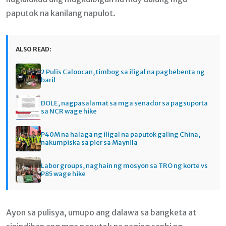
paputok na kanilang napulot.
ALSO READ:
2 Pulis Caloocan, timbog sa iligal na pagbebenta ng
baril
DOLE, nagpasalamat sa mga senador sa pagsuporta
sa NCR wage hike
P40M na halaga ng iligal na paputok galing China,
nakumpiska sa pier sa Maynila
Labor groups, naghain ng mosyon sa TRO ng korte vs
P85 wage hike
Ayon sa pulisya, umupo ang dalawa sa bangketa at