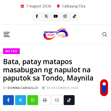
Skip
7 August 2026
Calbayog City
to
content
METRO
Bata, patay matapos
masabugan ng napulot na
paputok sa Tondo, Maynila
BY
DONNA CARGULLO
30 DECEMBER 2025
Whatsapp
Print
Share
Tiktok
via