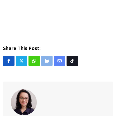
Share This Post:
Whatsapp
Print
Share
Tiktok
via
Email