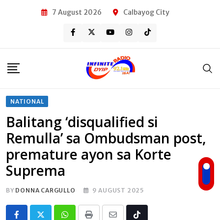
Skip
7 August 2026
Calbayog City
to
content
NATIONAL
Balitang ‘disqualified si
Remulla’ sa Ombudsman post,
premature ayon sa Korte
Suprema
BY
DONNA CARGULLO
9 AUGUST 2025