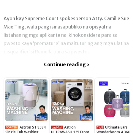
Ayon kay Supreme Court spokesperson Atty. Camille Sue
Mae Ting, wala pang isinasapubliko na opisyal na
listahan ng mga aplikante na ikinokonsidera para sa
pwesto kaya ‘premature’ na maituturing ang mga ulat na
disqualified si Remulla para sa pwesto.
Continue reading ›
Astron ST 8584
Astron
Ultimate Ears
Single Tub Washing
ULTRAWASH 125 Front
Wonderboom 4 360°