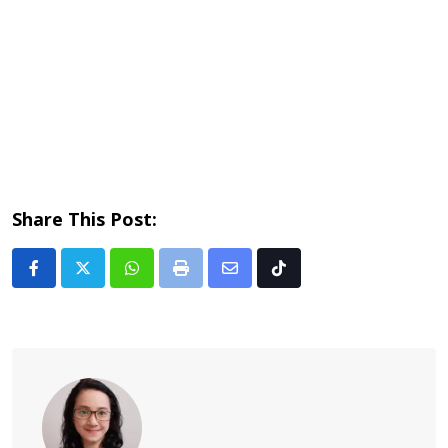
Share This Post:
Whatsapp
Print
Share
Tiktok
via
Email