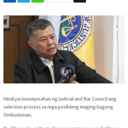
Whatsapp
Print
Share
Tiktok
via
Email
Hindi pa inuumpisahan ng Judicial and Bar Council ang
selection process sa mga posibleng maging bagong
Ombudsman.