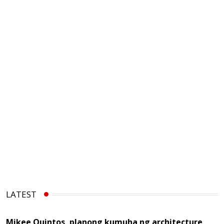
LATEST
Mikee Quintos, planong kumuha ng architecture