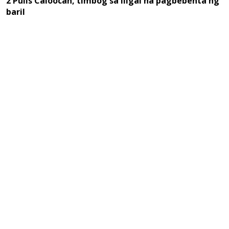
2 Pulis Caloocan, timbog sa iligal na pagbebenta ng
baril