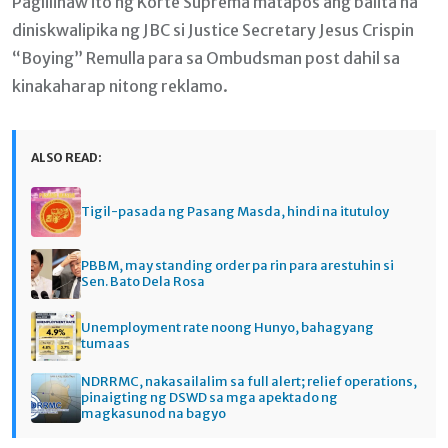
Paglilinaw ito ng Korte Suprema matapos ang balita na
diniskwalipika ng JBC si Justice Secretary Jesus Crispin
“Boying” Remulla para sa Ombudsman post dahil sa
kinakaharap nitong reklamo.
ALSO READ:
Tigil-pasada ng Pasang Masda, hindi na itutuloy
PBBM, may standing order pa rin para arestuhin si
Sen. Bato Dela Rosa
Unemployment rate noong Hunyo, bahagyang
tumaas
NDRRMC, nakasailalim sa full alert; relief operations,
pinaigting ng DSWD sa mga apektado ng
magkasunod na bagyo