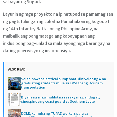
sa bayan ng Sogod.
Layunin ng mga proyekto na ipinatupad sa pamamagitan
ng pagtutulungan ng Lokal na Pamahalaan ng Sogod at
ng 14th Infantry Battalion ng Philippine Army, na
maibalik ang pangmatagalang kapayapaan ang
inklusibong pag-unlad sa malalayong mga barangay na
dating pinerwisyo ng insurhensiya.
ALSO READ:
Solar-power electrical pump boat, dinivelop ng 4 na
graduating students mula sa EVSU pang-tourism
transportation
Biyahe ng mga maliliit na sasakyang pandagat,
sinuspinde ng coast guard sa Southern Leyte
DOLE, kumuha ng TUPAD workers para sa