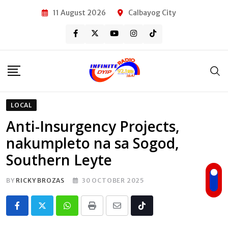
Skip
11 August 2026
Calbayog City
to
content
LOCAL
Anti-Insurgency Projects,
nakumpleto na sa Sogod,
Southern Leyte
BY
RICKY BROZAS
30 OCTOBER 2025
Whatsapp
Print
Share
Tiktok
via