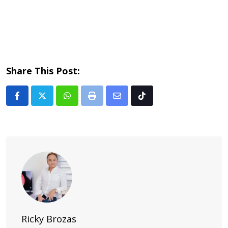
Share This Post:
Whatsapp
Print
Share
Tiktok
via
Email
Ricky Brozas