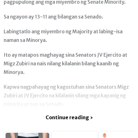
pagpupulong ang mga miyembro ng Senate Minority.
Sa ngayon ay 13-11 ang bilangan sa Senado.
Labingtatlo ang miyembro ng Majority at labing-isa
naman sa Minorya.
Ito ay matapos maghayag sina Senators JV Ejercito at
Migz Zubiri na nais nilang kilalanin bilang kaanib ng
Minorya.
Kapwa nagpahayag ng kagustuhan sina Senators Migz
Zubiri at JV Ejercito na kilalanin silang mga kapanig ng
minority group sa Senado.
Continue reading ›