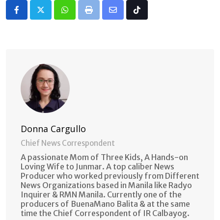
Whatsapp
Print
Share
Tiktok
via
Email
Donna Cargullo
Chief News Correspondent
A passionate Mom of Three Kids, A Hands-on
Loving Wife to Junmar. A top caliber News
Producer who worked previously from Different
News Organizations based in Manila like Radyo
Inquirer & RMN Manila. Currently one of the
producers of BuenaMano Balita & at the same
time the Chief Correspondent of IR Calbayog.