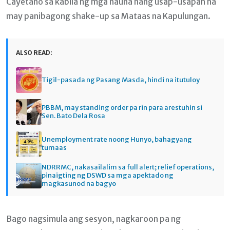
Cayetano sa kabila ng mga nauna nang usap-usapan na
may panibagong shake-up sa Mataas na Kapulungan.
ALSO READ:
Tigil-pasada ng Pasang Masda, hindi na itutuloy
PBBM, may standing order pa rin para arestuhin si
Sen. Bato Dela Rosa
Unemployment rate noong Hunyo, bahagyang
tumaas
NDRRMC, nakasailalim sa full alert; relief operations,
pinaigting ng DSWD sa mga apektado ng
magkasunod na bagyo
Bago nagsimula ang sesyon, nagkaroon pa ng