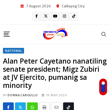
Skip
7 August 2026
Calbayog City
to
content
NATIONAL
Alan Peter Cayetano nanatiling
senate president; Migz Zubiri
at JV Ejercito, pumanig sa
minority
BY
DONNA CARGULLO
19 MAY 2026