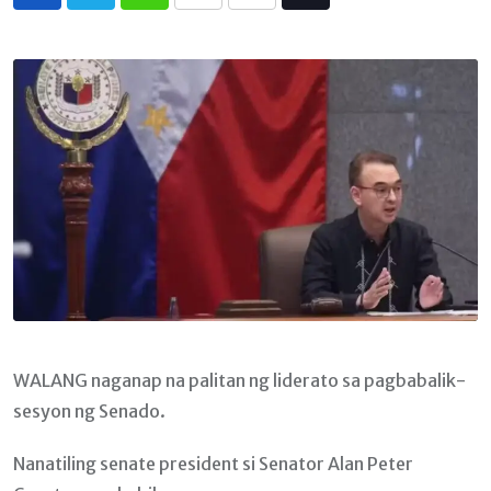
Whatsapp
Print
Share
Tiktok
via
Email
WALANG naganap na palitan ng liderato sa pagbabalik-
sesyon ng Senado.
Nanatiling senate president si Senator Alan Peter