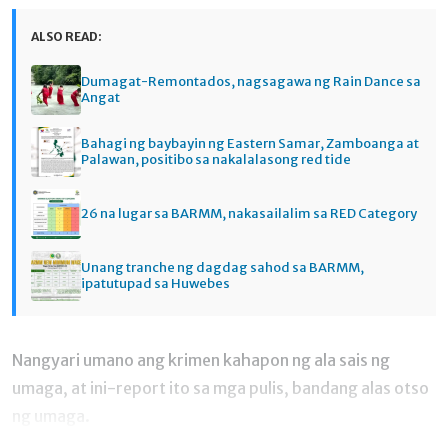
ALSO READ:
Dumagat-Remontados, nagsagawa ng Rain Dance sa
Angat
Bahagi ng baybayin ng Eastern Samar, Zamboanga at
Palawan, positibo sa nakalalasong red tide
26 na lugar sa BARMM, nakasailalim sa RED Category
Unang tranche ng dagdag sahod sa BARMM,
ipatutupad sa Huwebes
Nangyari umano ang krimen kahapon ng ala sais ng
umaga, at ini-report ito sa mga pulis, bandang alas otso
ng umaga.