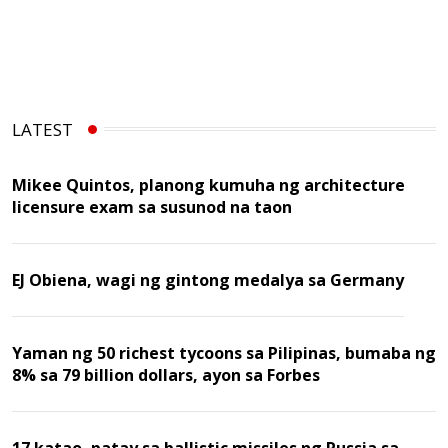
LATEST
Mikee Quintos, planong kumuha ng architecture
licensure exam sa susunod na taon
EJ Obiena, wagi ng gintong medalya sa Germany
Yaman ng 50 richest tycoons sa Pilipinas, bumaba ng
8% sa 79 billion dollars, ayon sa Forbes
17 katao, patay sa ballistic missiles ng Russia sa