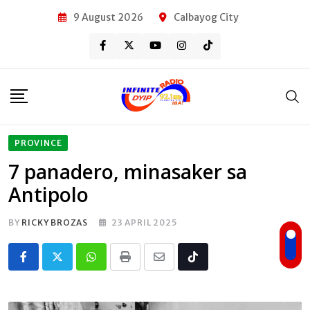
Skip
9 August 2026
Calbayog City
to
content
PROVINCE
7 panadero, minasaker sa
Antipolo
BY
RICKY BROZAS
23 APRIL 2025
Whatsapp
Print
Share
Tiktok
via
Email