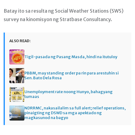
Batay ito sa resulta ng Social Weather Stations (SWS)
survey na kinomisyon ng Stratbase Consultancy.
ALSO READ:
Tigil-pasada ng Pasang Masda, hindi na itutuloy
PBBM, may standing order pa rin para arestuhin si
Sen. Bato Dela Rosa
Unemployment rate noong Hunyo, bahagyang
tumaas
NDRRMC, nakasailalim sa full alert; relief operations,
pinaigting ng DSWD sa mga apektado ng
magkasunod na bagyo