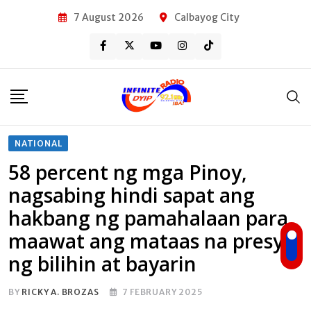
Skip
7 August 2026
Calbayog City
to
content
NATIONAL
58 percent ng mga Pinoy,
nagsabing hindi sapat ang
hakbang ng pamahalaan para
maawat ang mataas na presyo
ng bilihin at bayarin
BY
RICKY A. BROZAS
7 FEBRUARY 2025