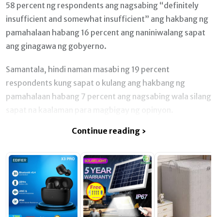
58 percent ng respondents ang nagsabing “definitely
insufficient and somewhat insufficient” ang hakbang ng
pamahalaan habang 16 percent ang naniniwalang sapat
ang ginagawa ng gobyerno.
Samantala, hindi naman masabi ng 19 percent
respondents kung sapat o kulang ang hakbang ng
pamahalaan habang 7 percent ang nagsabing wala silang
sapat na kaalaman para magbigay ng opinyon.
Continue reading ›