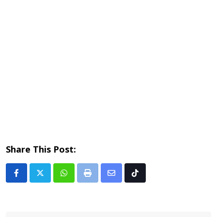
Share This Post:
Whatsapp
Print
Share
Tiktok
via
Email