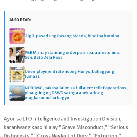
ALSO READ:
Tigil-pasada ng Pasang Masda, hindi na itutuloy
PBBM, may standing order pa rin para arestuhin si
Sen. Bato Dela Rosa
Unemployment rate noong Hunyo, bahagyang
tumaas
NDRRMC, nakasailalim sa full alert; relief operations,
pinaigting ng DSWD sa mga apektado ng
magkasunod na bagyo
Ayon sa LTO Intelligence and Investigation Division,
karaniwang kaso nila ay “Grave Misconduct,” “Serious
Dishonesty,” “Gross Neglect of Duty,” “Extortion,”