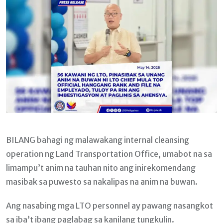
BILANG bahagi ng malawakang internal cleansing
operation ng Land Transportation Office, umabot na sa
limampu’t anim na tauhan nito ang inirekomendang
masibak sa puwesto sa nakalipas na anim na buwan.
Ang nasabing mga LTO personnel ay pawang nasangkot
sa iba’t ibang paglabag sa kanilang tungkulin.