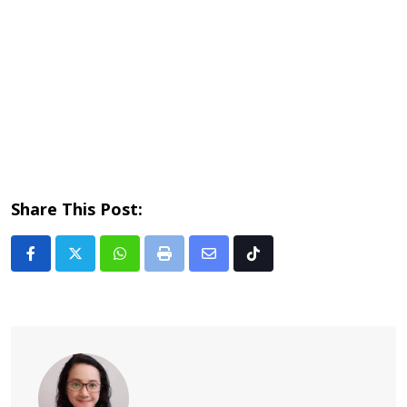
Share This Post:
Whatsapp
Print
Share
Tiktok
via
Email