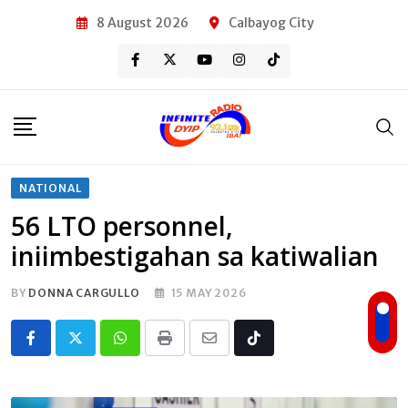
Skip
8 August 2026
Calbayog City
to
content
NATIONAL
56 LTO personnel,
iniimbestigahan sa katiwalian
BY
DONNA CARGULLO
15 MAY 2026
Whatsapp
Print
Share
Tiktok
via
Email