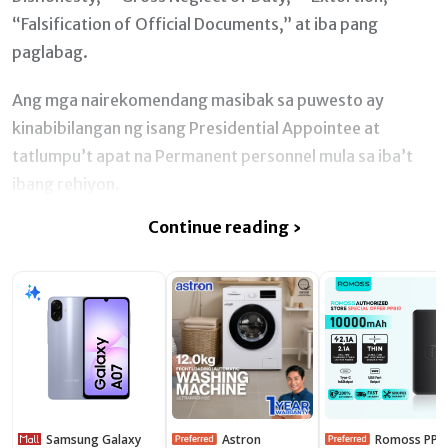
“Falsification of Official Documents,” at iba pang
paglabag.
Ang mga nairekomendang masibak sa puwesto ay
kinabibilangan ng isang Presidential Appointee at
tatlumpu’t apat na Permanent personnel mula sa iba’t
ibang rehiyon.
Continue reading ›
Samsung Galaxy
Astron
Romoss PPB10