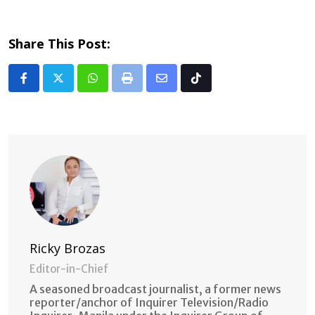
Share This Post:
Whatsapp
Print
Share
Tiktok
via
Email
Ricky Brozas
Editor-in-Chief
A seasoned broadcast journalist, a former news
reporter/anchor of Inquirer Television/Radio