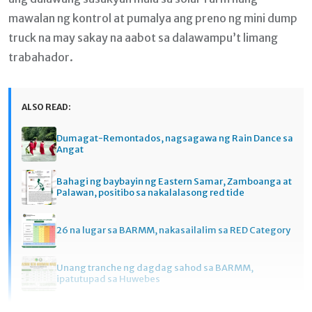
mawalan ng kontrol at pumalya ang preno ng mini dump
truck na may sakay na aabot sa dalawampu’t limang
trabahador.
ALSO READ:
Dumagat-Remontados, nagsagawa ng Rain Dance sa
Angat
Bahagi ng baybayin ng Eastern Samar, Zamboanga at
Palawan, positibo sa nakalalasong red tide
26 na lugar sa BARMM, nakasailalim sa RED Category
Unang tranche ng dagdag sahod sa BARMM,
ipatutupad sa Huwebes