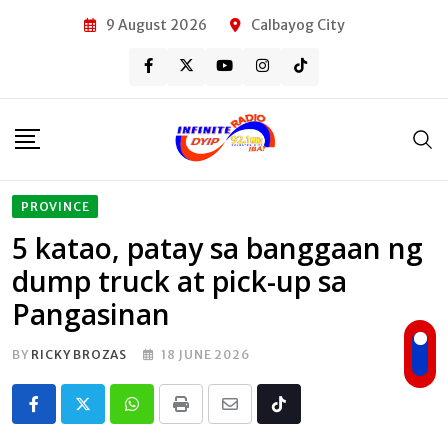
Skip
9 August 2026
Calbayog City
to
content
PROVINCE
5 katao, patay sa banggaan ng
dump truck at pick-up sa
Pangasinan
BY
RICKY BROZAS
18 JUNE 2026
Whatsapp
Print
Share
Tiktok
via