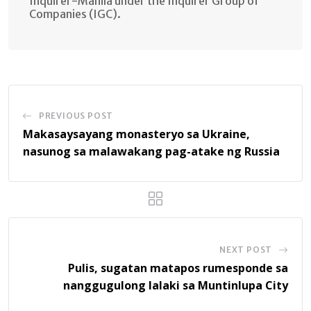
Inquirer-Manila under the Inquirer Group of
Companies (IGC).
PREVIOUS POST
Makasaysayang monasteryo sa Ukraine,
nasunog sa malawakang pag-atake ng Russia
NEXT POST
Pulis, sugatan matapos rumesponde sa
nanggugulong lalaki sa Muntinlupa City