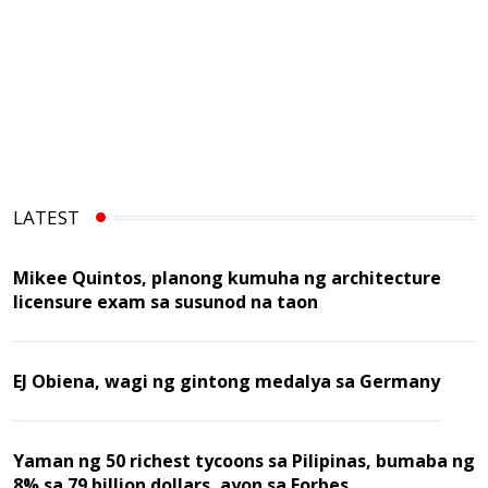
LATEST
Mikee Quintos, planong kumuha ng architecture
licensure exam sa susunod na taon
EJ Obiena, wagi ng gintong medalya sa Germany
Yaman ng 50 richest tycoons sa Pilipinas, bumaba ng
8% sa 79 billion dollars, ayon sa Forbes