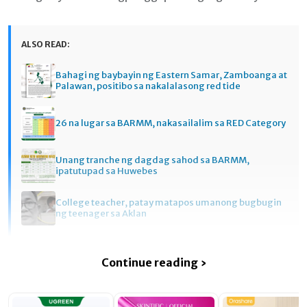
ALSO READ:
Bahagi ng baybayin ng Eastern Samar, Zamboanga at
Palawan, positibo sa nakalalasong red tide
26 na lugar sa BARMM, nakasailalim sa RED Category
Unang tranche ng dagdag sahod sa BARMM,
ipatutupad sa Huwebes
College teacher, patay matapos umanong bugbugin
ng teenager sa Aklan
Continue reading ›