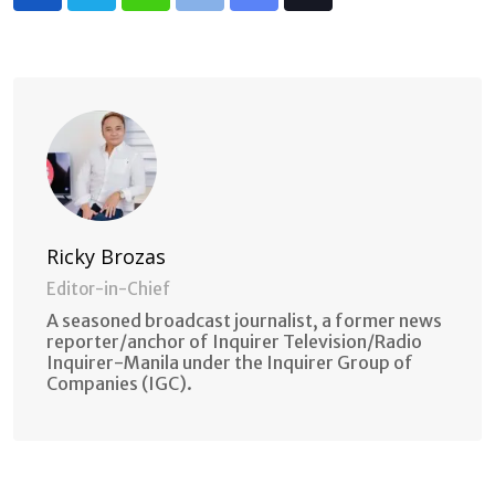
Whatsapp
Print
Share
Tiktok
via
Email
Ricky Brozas
Editor-in-Chief
A seasoned broadcast journalist, a former news
reporter/anchor of Inquirer Television/Radio
Inquirer-Manila under the Inquirer Group of
Companies (IGC).