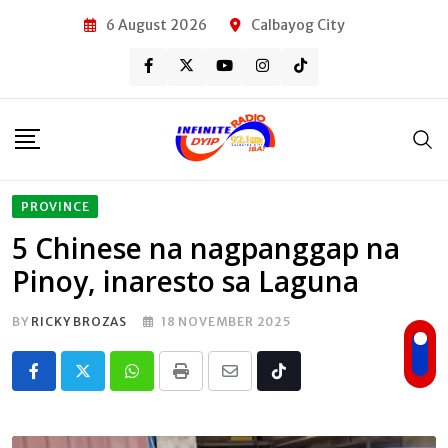
Skip
6 August 2026
Calbayog City
to
content
PROVINCE
5 Chinese na nagpanggap na
Pinoy, inaresto sa Laguna
BY
RICKY BROZAS
18 NOVEMBER 2025
Whatsapp
Print
Share
Tiktok
via
Email