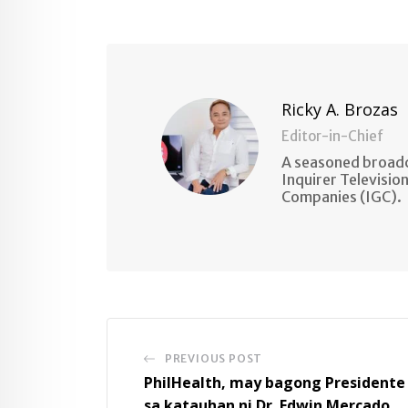
via
Email
Ricky A. Brozas
Editor-in-Chief
A seasoned broadc
Inquirer Televisio
Companies (IGC).
PREVIOUS POST
PhilHealth, may bagong Presidente
sa katauhan ni Dr. Edwin Mercado