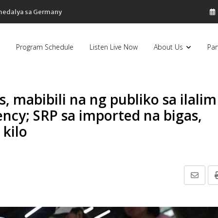
 medalya sa Germany
Program Schedule
Listen Live Now
About Us
Par
s, mabibili na ng publiko sa ilalim
ncy; SRP sa imported na bigas,
 kilo
Share
via
Email