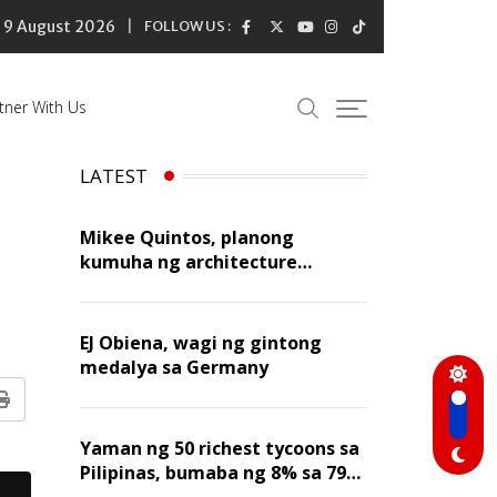
9 August 2026
FOLLOW US :
tner With Us
LATEST
Mikee Quintos, planong
kumuha ng architecture
licensure exam sa susunod na
taon
EJ Obiena, wagi ng gintong
medalya sa Germany
Print
Yaman ng 50 richest tycoons sa
Pilipinas, bumaba ng 8% sa 79