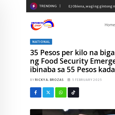
Skip
TRENDING
EJ Obiena, wagi ng gintong
to
content
Home
NATIONAL
35 Pesos per kilo na biga
ng Food Security Emerge
ibinaba sa 55 Pesos kada
BY
RICKY A. BROZAS
5 FEBRUARY 2025
Whatsapp
Tiktok