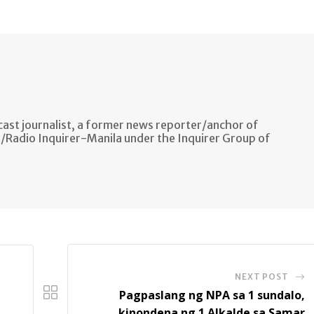
ast journalist, a former news reporter/anchor of
n/Radio Inquirer-Manila under the Inquirer Group of
NEXT POST
Pagpaslang ng NPA sa 1 sundalo,
kinondena ng 1 Alkalde sa Samar