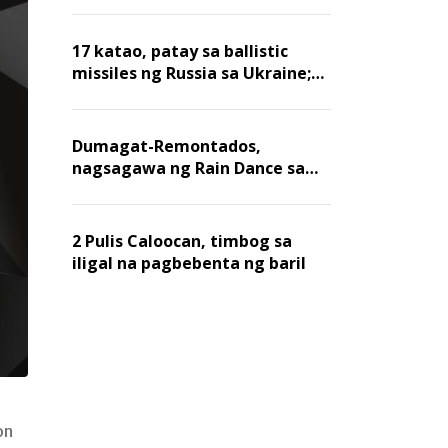
billion dollars, ayon sa Forbes
17 katao, patay sa ballistic
missiles ng Russia sa Ukraine;
mga warehouse at logistics,
nawasak
Dumagat-Remontados,
nagsagawa ng Rain Dance sa
Angat
2 Pulis Caloocan, timbog sa
iligal na pagbebenta ng baril
on