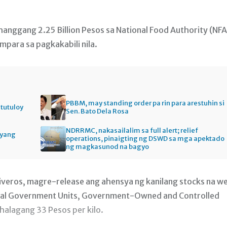
hanggang 2.25 Billion Pesos sa National Food Authority (NFA
mpara sa pagkakabili nila.
PBBM, may standing order pa rin para arestuhin si
itutuloy
Sen. Bato Dela Rosa
NDRRMC, nakasailalim sa full alert; relief
gyang
operations, pinaigting ng DSWD sa mga apektado
ng magkasunod na bagyo
eros, magre-release ang ahensya ng kanilang stocks na we
Local Government Units, Government-Owned and Controlled
 halagang 33 Pesos per kilo.