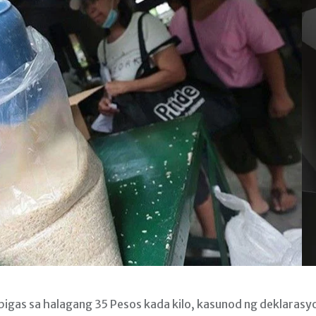
igas sa halagang 35 Pesos kada kilo, kasunod ng deklarasy