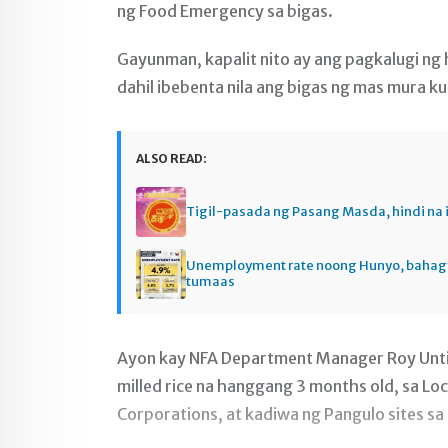
ng Food Emergency sa bigas.
Gayunman, kapalit nito ay ang pagkalugi ng 
dahil ibebenta nila ang bigas ng mas mura ku
ALSO READ:
Tigil-pasada ng Pasang Masda, hindi na 
Unemployment rate noong Hunyo, baha
tumaas
Ayon kay NFA Department Manager Roy Untiv
milled rice na hanggang 3 months old, sa 
Corporations, at kadiwa ng Pangulo sites sa