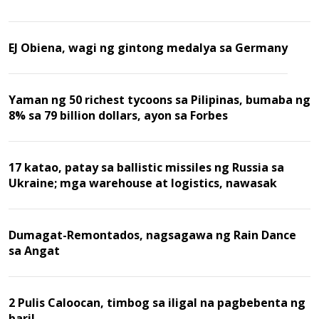
EJ Obiena, wagi ng gintong medalya sa Germany
Yaman ng 50 richest tycoons sa Pilipinas, bumaba ng
8% sa 79 billion dollars, ayon sa Forbes
17 katao, patay sa ballistic missiles ng Russia sa
Ukraine; mga warehouse at logistics, nawasak
Dumagat-Remontados, nagsagawa ng Rain Dance
sa Angat
2 Pulis Caloocan, timbog sa iligal na pagbebenta ng
baril