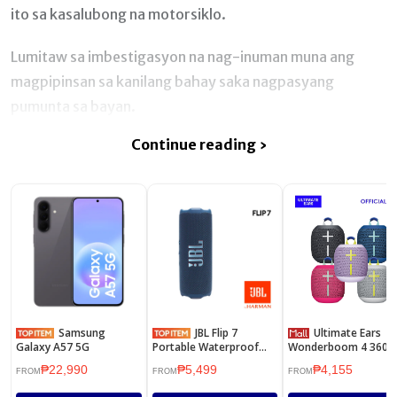
ito sa kasalubong na motorsiklo.
Lumitaw sa imbestigasyon na nag-inuman muna ang
magpipinsan sa kanilang bahay saka nagpasyang
pumunta sa bayan.
Continue reading ›
Samsung
JBL Flip 7
Ultimate Ears
Galaxy A57 5G
Portable Waterproof
Wonderboom 4 360°
Speaker
Surround Sound 14
₱22,990
₱5,499
₱4,155
Hours Battery Life
FROM
FROM
FROM
Waterproof Wireless