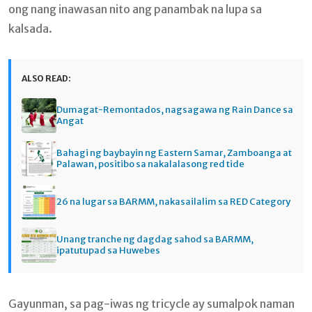
ong nang inawasan nito ang panambak na lupa sa
kalsada.
ALSO READ:
Dumagat-Remontados, nagsagawa ng Rain Dance sa
Angat
Bahagi ng baybayin ng Eastern Samar, Zamboanga at
Palawan, positibo sa nakalalasong red tide
26 na lugar sa BARMM, nakasailalim sa RED Category
Unang tranche ng dagdag sahod sa BARMM,
ipatutupad sa Huwebes
Gayunman, sa pag-iwas ng tricycle ay sumalpok naman