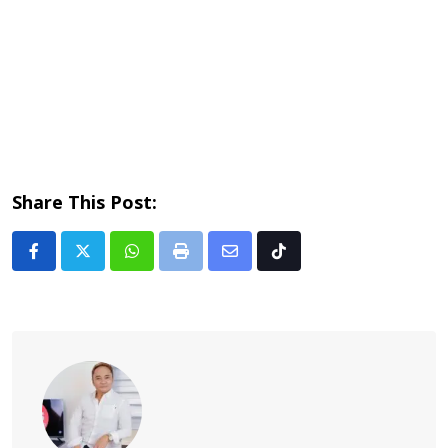
Share This Post:
Whatsapp
Print
Share
Tiktok
via
Email