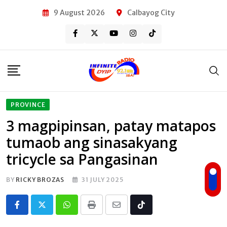
Skip
9 August 2026
Calbayog City
to
content
PROVINCE
3 magpipinsan, patay matapos
tumaob ang sinasakyang
tricycle sa Pangasinan
BY
RICKY BROZAS
31 JULY 2025
Whatsapp
Print
Share
Tiktok
via