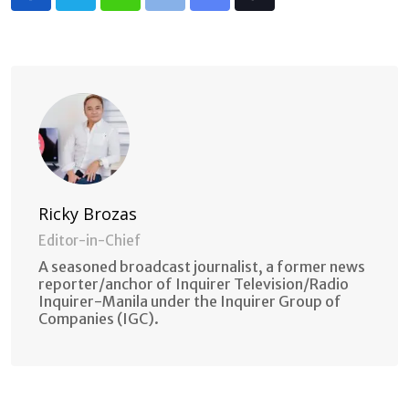
Whatsapp
Print
Share
Tiktok
via
Email
Ricky Brozas
Editor-in-Chief
A seasoned broadcast journalist, a former news
reporter/anchor of Inquirer Television/Radio
Inquirer-Manila under the Inquirer Group of
Companies (IGC).