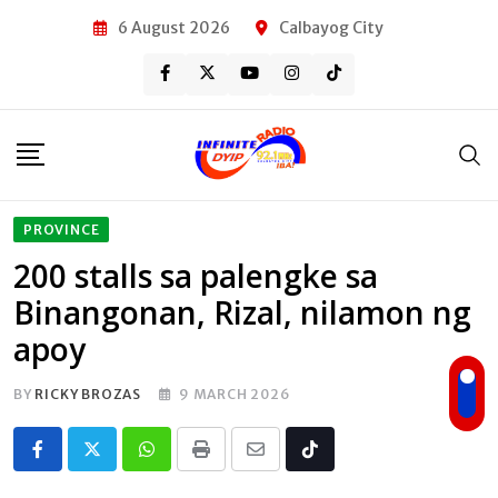
Skip
6 August 2026
Calbayog City
to
content
PROVINCE
200 stalls sa palengke sa
Binangonan, Rizal, nilamon ng
apoy
BY
RICKY BROZAS
9 MARCH 2026
Whatsapp
Print
Share
Tiktok
via