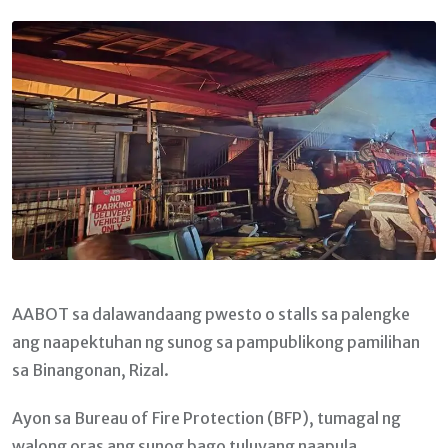
Email
AABOT sa dalawandaang pwesto o stalls sa palengke
ang naapektuhan ng sunog sa pampublikong pamilihan
sa Binangonan, Rizal.
Ayon sa Bureau of Fire Protection (BFP), tumagal ng
walong oras ang sunog bago tuluyang naapula.