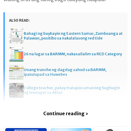
ALSO READ:
Bahagi ng baybayin ng Eastern Samar, Zamboanga at
Palawan, positibo sa nakalalasong red tide
26 na lugar sa BARMM, nakasailalim sa RED Category
Unang tranche ng dagdag sahod sa BARMM,
ipatutupad sa Huwebes
College teacher, patay matapos umanong bugbugin
ng teenager sa Aklan
Continue reading ›