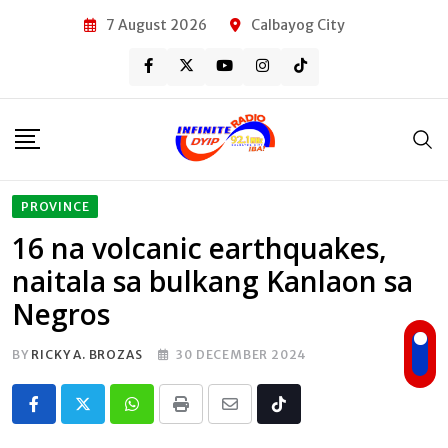
Skip
7 August 2026
Calbayog City
to
content
PROVINCE
16 na volcanic earthquakes,
naitala sa bulkang Kanlaon sa
Negros
BY
RICKY A. BROZAS
30 DECEMBER 2024
Whatsapp
Print
Share
Tiktok
via