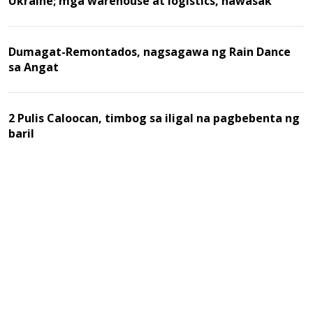
Ukraine; mga warehouse at logistics, nawasak
Dumagat-Remontados, nagsagawa ng Rain Dance
sa Angat
2 Pulis Caloocan, timbog sa iligal na pagbebenta ng
baril