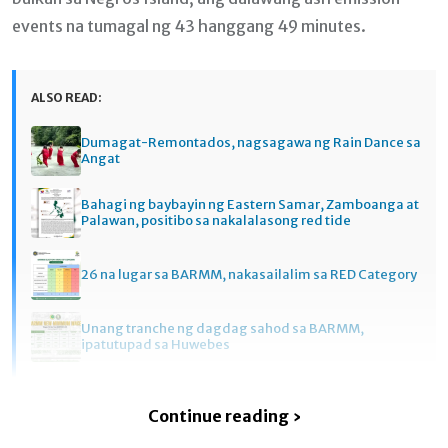
events na tumagal ng 43 hanggang 49 minutes.
ALSO READ:
Dumagat-Remontados, nagsagawa ng Rain Dance sa
Angat
Bahagi ng baybayin ng Eastern Samar, Zamboanga at
Palawan, positibo sa nakalalasong red tide
26 na lugar sa BARMM, nakasailalim sa RED Category
Unang tranche ng dagdag sahod sa BARMM,
ipatutupad sa Huwebes
Continue reading ›