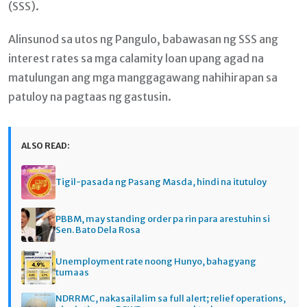
(SSS).
Alinsunod sa utos ng Pangulo, babawasan ng SSS ang
interest rates sa mga calamity loan upang agad na
matulungan ang mga manggagawang nahihirapan sa
patuloy na pagtaas ng gastusin.
ALSO READ:
Tigil-pasada ng Pasang Masda, hindi na itutuloy
PBBM, may standing order pa rin para arestuhin si
Sen. Bato Dela Rosa
Unemployment rate noong Hunyo, bahagyang
tumaas
NDRRMC, nakasailalim sa full alert; relief operations,