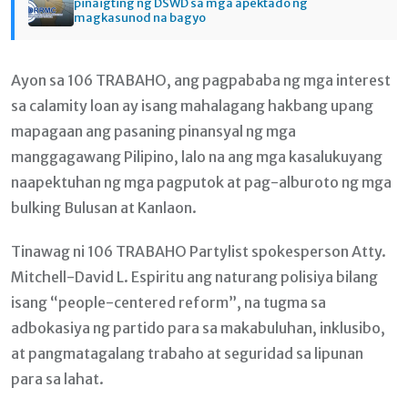
pinaigting ng DSWD sa mga apektado ng
magkasunod na bagyo
Ayon sa 106 TRABAHO, ang pagpababa ng mga interest
sa calamity loan ay isang mahalagang hakbang upang
mapagaan ang pasaning pinansyal ng mga
manggagawang Pilipino, lalo na ang mga kasalukuyang
naapektuhan ng mga pagputok at pag-alburoto ng mga
bulking Bulusan at Kanlaon.
Tinawag ni 106 TRABAHO Partylist spokesperson Atty.
Mitchell-David L. Espiritu ang naturang polisiya bilang
isang “people-centered reform”, na tugma sa
adbokasiya ng partido para sa makabuluhan, inklusibo,
at pangmatagalang trabaho at seguridad sa lipunan
para sa lahat.