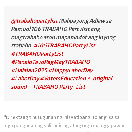
@trabahopartylist
Malipayong Adlaw sa
Pamuo! 106 TRABAHO Partylist ang
magtrabaho aron mapanindot ang inyong
trabaho.
#106TRABAHOPartyList
#TRABAHOPartyList
#PanaloTayoPagMayTRABAHO
#Halalan2025
#HappyLaborDay
#LaborDay
#VotersEducation
♬ original
sound – TRABAHO Party-List
“Direktang tinutugunan ng inisyatibang ito ang isa sa
mga pangunahing suliranin ng ating mga manggagawa: