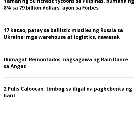
Yaman ng 50 richest tycoons sa Pilipinas, bumaba ng
8% sa 79 billion dollars, ayon sa Forbes
17 katao, patay sa ballistic missiles ng Russia sa
Ukraine; mga warehouse at logistics, nawasak
Dumagat-Remontados, nagsagawa ng Rain Dance
sa Angat
2 Pulis Caloocan, timbog sa iligal na pagbebenta ng
baril