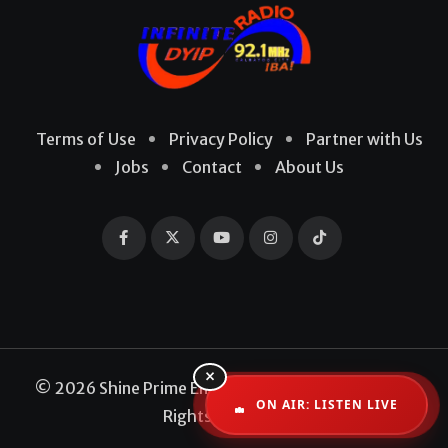
Terms of Use
Privacy Policy
Partner with Us
Jobs
Contact
About Us
×
© 2026 Shine Prime Entertainment Production. All
ON AIR: LISTEN LIVE
Rights Reserved