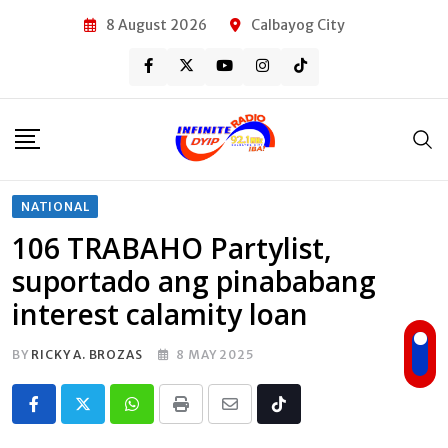
Skip
8 August 2026
Calbayog City
to
content
NATIONAL
106 TRABAHO Partylist,
suportado ang pinababang
interest calamity loan
BY
RICKY A. BROZAS
8 MAY 2025
Whatsapp
Print
Share
Tiktok
via