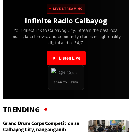
LIVE STREAMING
Infinite Radio Calbayog
Your direct link to Calbayog City. Stream the best local
music, latest news, and community stories in high-quality
digital audio, 24/7.
Listen Live
SCAN TO LISTEN
TRENDING
Grand Drum Corps Competition sa
Calbayog City, nanganganib