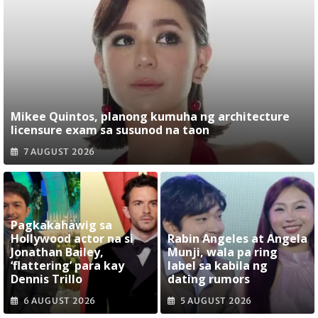
Mikee Quintos, planong kumuha ng architecture
licensure exam sa susunod na taon
7 AUGUST 2026
Pagkakahawig sa
Hollywood actor na si
Rabin Angeles at Angela
Jonathan Bailey,
Munji, wala pa ring
‘flattering’ para kay
label sa kabila ng
Dennis Trillo
dating rumors
6 AUGUST 2026
5 AUGUST 2026