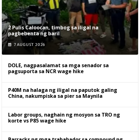
2 Pulis Caloocan, timbog sa iligal na
pagbebenta ng baril
7 AUGUST 2026
DOLE, nagpasalamat sa mga senador sa
pagsuporta sa NCR wage hike
P40M na halaga ng iligal na paputok galing
China, nakumpiska sa pier sa Maynila
Labor groups, naghain ng mosyon sa TRO ng
korte vs P85 wage hike
Barracks ng mga trabahador sa compound ng