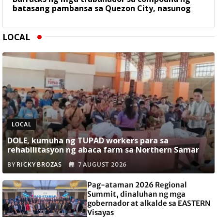
batasang pambansa sa Quezon City, nasunog
LOCAL
LOCAL
DOLE, kumuha ng TUPAD workers para sa
rehabilitasyon ng abaca farm sa Northern Samar
BY
RICKY BROZAS
7 AUGUST 2026
Pag-ataman 2026 Regional
Summit, dinaluhan ng mga
gobernador at alkalde sa EASTERN
Visayas