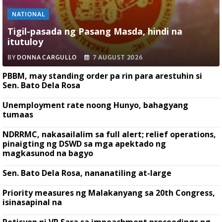
NATIONAL
Tigil-pasada ng Pasang Masda, hindi na
itutuloy
BY
DONNA CARGULLO
7 AUGUST 2026
PBBM, may standing order pa rin para arestuhin si
Sen. Bato Dela Rosa
Unemployment rate noong Hunyo, bahagyang
tumaas
NDRRMC, nakasailalim sa full alert; relief operations,
pinaigting ng DSWD sa mga apektado ng
magkasunod na bagyo
Sen. Bato Dela Rosa, nananatiling at-large
Priority measures ng Malakanyang sa 20th Congress,
isinasapinal na