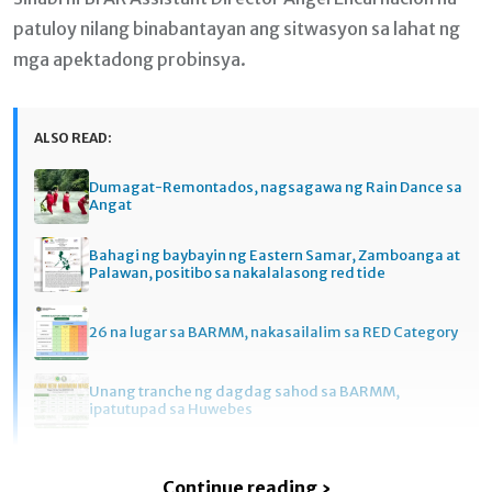
patuloy nilang binabantayan ang sitwasyon sa lahat ng
mga apektadong probinsya.
ALSO READ:
Dumagat-Remontados, nagsagawa ng Rain Dance sa
Angat
Bahagi ng baybayin ng Eastern Samar, Zamboanga at
Palawan, positibo sa nakalalasong red tide
26 na lugar sa BARMM, nakasailalim sa RED Category
Unang tranche ng dagdag sahod sa BARMM,
ipatutupad sa Huwebes
Continue reading ›