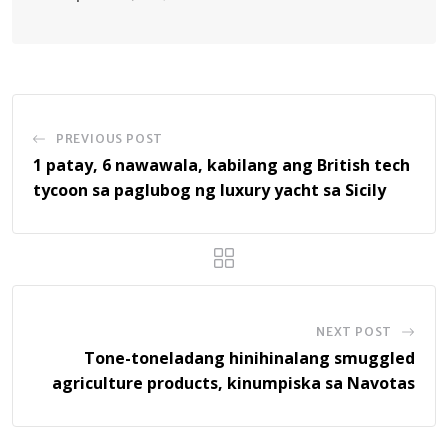
PREVIOUS POST
1 patay, 6 nawawala, kabilang ang British tech
tycoon sa paglubog ng luxury yacht sa Sicily
NEXT POST
Tone-toneladang hinihinalang smuggled
agriculture products, kinumpiska sa Navotas