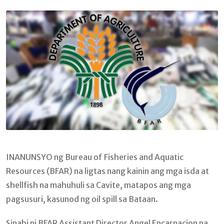
Email
INANUNSYO ng Bureau of Fisheries and Aquatic
Resources (BFAR) na ligtas nang kainin ang mga isda at
shellfish na mahuhuli sa Cavite, matapos ang mga
pagsusuri, kasunod ng oil spill sa Bataan.
Sinabi ni BFAR Assistant Director Angel Encarnacion na