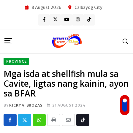
Skip
8 August 2026
Calbayog City
to
content
PROVINCE
Mga isda at shellfish mula sa
Cavite, ligtas nang kainin, ayon
sa BFAR
BY
RICKY A. BROZAS
21 AUGUST 2024
Whatsapp
Print
Share
Tiktok
via