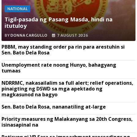
NATIONAL
Tigil-pasada ng Pasang Masda, hindi na
itutuloy
BY
DONNA CARGULLO
7 AUGUST 2026
PBBM, may standing order pa rin para arestuhin si
Sen. Bato Dela Rosa
Unemployment rate noong Hunyo, bahagyang
tumaas
NDRRMC, nakasailalim sa full alert; relief operations,
pinaigting ng DSWD sa mga apektado ng
magkasunod na bagyo
Sen. Bato Dela Rosa, nananatiling at-large
Priority measures ng Malakanyang sa 20th Congress,
isinasapinal na