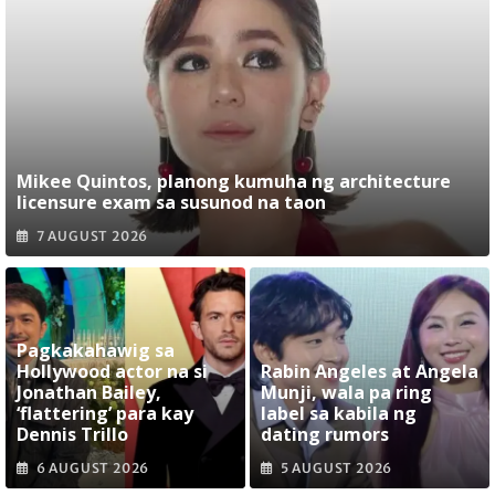
Mikee Quintos, planong kumuha ng architecture
licensure exam sa susunod na taon
7 AUGUST 2026
Pagkakahawig sa
Hollywood actor na si
Rabin Angeles at Angela
Jonathan Bailey,
Munji, wala pa ring
‘flattering’ para kay
label sa kabila ng
Dennis Trillo
dating rumors
6 AUGUST 2026
5 AUGUST 2026