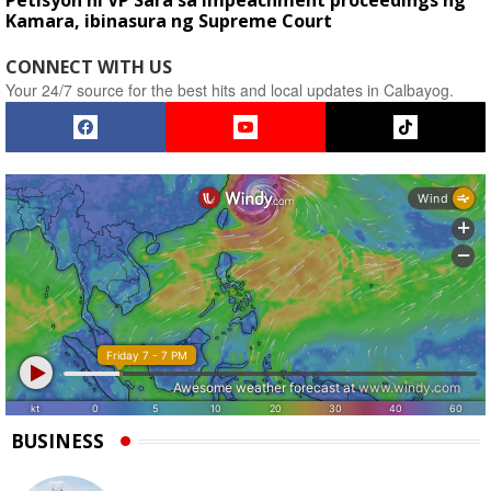
Petisyon ni VP Sara sa impeachment proceedings ng
Kamara, ibinasura ng Supreme Court
CONNECT WITH US
Your 24/7 source for the best hits and local updates in Calbayog.
BUSINESS