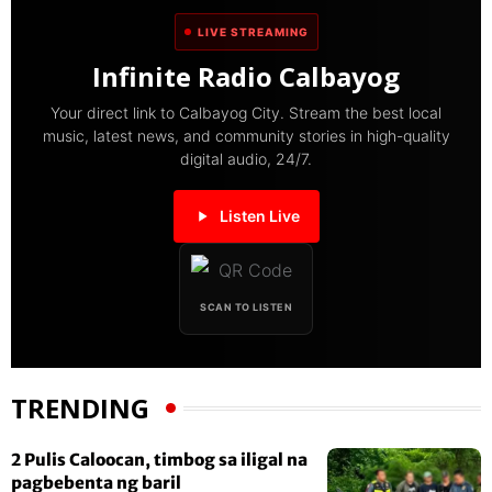
LIVE STREAMING
Infinite Radio Calbayog
Your direct link to Calbayog City. Stream the best local
music, latest news, and community stories in high-quality
digital audio, 24/7.
Listen Live
SCAN TO LISTEN
TRENDING
2 Pulis Caloocan, timbog sa iligal na
pagbebenta ng baril