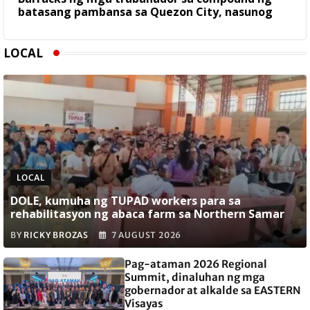
batasang pambansa sa Quezon City, nasunog
LOCAL
LOCAL
DOLE, kumuha ng TUPAD workers para sa
rehabilitasyon ng abaca farm sa Northern Samar
BY
RICKY BROZAS
7 AUGUST 2026
Pag-ataman 2026 Regional
Summit, dinaluhan ng mga
gobernador at alkalde sa EASTERN
Visayas