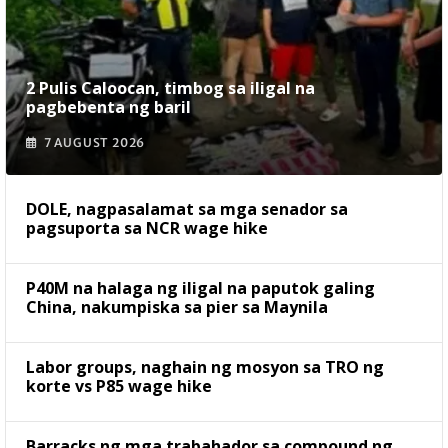
2 Pulis Caloocan, timbog sa iligal na
pagbebenta ng baril
7 AUGUST 2026
DOLE, nagpasalamat sa mga senador sa
pagsuporta sa NCR wage hike
P40M na halaga ng iligal na paputok galing
China, nakumpiska sa pier sa Maynila
Labor groups, naghain ng mosyon sa TRO ng
korte vs P85 wage hike
Barracks ng mga trabahador sa compound ng