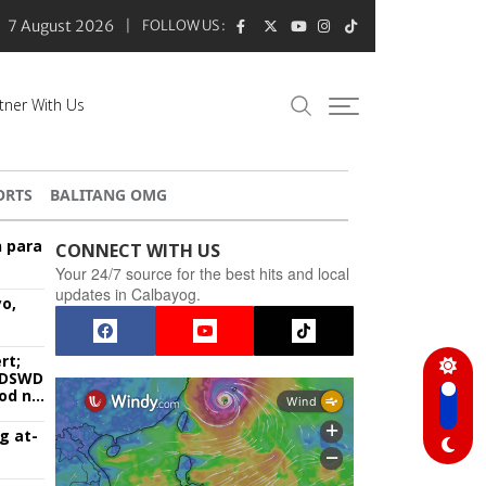
7 August 2026
FOLLOW US :
tner With Us
ORTS
BALITANG OMG
n para
CONNECT WITH US
Your 24/7 source for the best hits and local
updates in Calbayog.
o,
rt;
g DSWD
od na
g at-