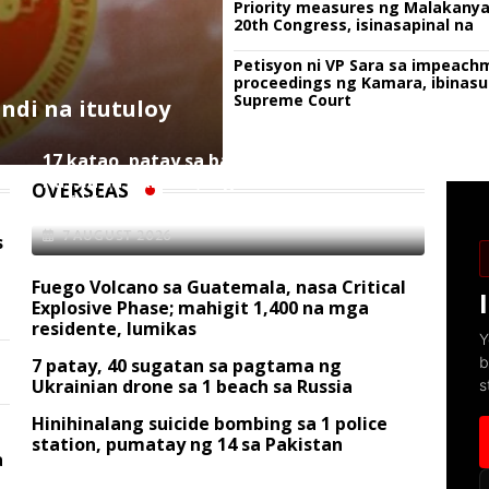
Priority measures ng Malakany
20th Congress, isinasapinal na
Petisyon ni VP Sara sa impeach
proceedings ng Kamara, ibinasu
Supreme Court
ndi na itutuloy
17 katao, patay sa ballistic missiles ng
Russia sa Ukraine; mga warehouse at
OVERSEAS
logistics, nawasak
7 AUGUST 2026
s
Fuego Volcano sa Guatemala, nasa Critical
Explosive Phase; mahigit 1,400 na mga
residente, lumikas
Y
b
7 patay, 40 sugatan sa pagtama ng
Ukrainian drone sa 1 beach sa Russia
s
Hinihinalang suicide bombing sa 1 police
station, pumatay ng 14 sa Pakistan
a