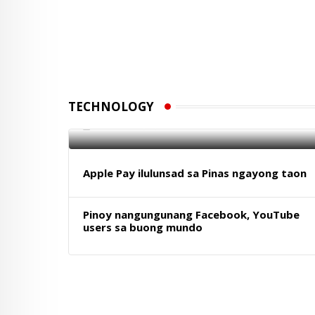
Globe itinampok ang AI-powered
energy efficiency sa Mobile World
Congress 2026
TECHNOLOGY
12 APRIL 2026
Apple Pay ilulunsad sa Pinas ngayong taon
Pinoy nangungunang Facebook, YouTube
users sa buong mundo