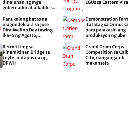
dinaluhan ng mga
LGUs sa Eastern Vis
gobernador at alkalde sa
EASTERN Visayas
Panukalang batas na
Demonstration Far
magdedeklara sa Jose
itatatag sa Ormoc C
Dira Avelino Day tuwing
para palakasin ang
ika-5 ng Agosto,
produksyon ng ube
aprubado na sa Kamara
Retrofitting sa
Grand Drum Corps
Pinamitinan Bridge sa
Competition sa Cal
Leyte, natapos na ng
City, nanganganib
DPWH
makansela