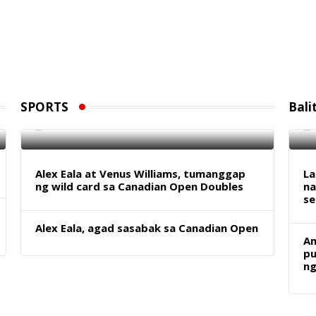
18
EJ Obiena, wagi ng gintong medalya
he
sa Germany
sh
SPORTS
Bali
7 AUGUST 2026
Alex Eala at Venus Williams, tumanggap
La
ng wild card sa Canadian Open Doubles
na
se
Alex Eala, agad sasabak sa Canadian Open
Am
pu
ng