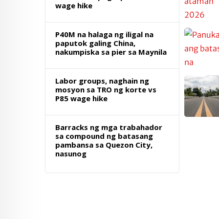
wage hike
P40M na halaga ng iligal na
paputok galing China,
nakumpiska sa pier sa Maynila
Labor groups, naghain ng
mosyon sa TRO ng korte vs
P85 wage hike
Barracks ng mga trabahador
sa compound ng batasang
pambansa sa Quezon City,
nasunog