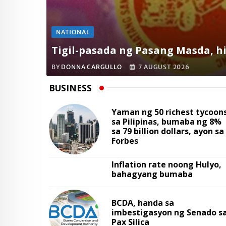
NATIONAL
Tigil-pasada ng Pasang Masda, hi
BY
DONNA CARGULLO
7 AUGUST 2026
BUSINESS
Yaman ng 50 richest tycoon
sa Pilipinas, bumaba ng 8%
sa 79 billion dollars, ayon sa
Forbes
Inflation rate noong Hulyo,
bahagyang bumaba
BCDA, handa sa
imbestigasyon ng Senado s
Pax Silica