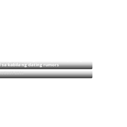
akahawig sa Hollywood actor na si
than Bailey, ‘flattering’ para kay Dennis
o
n Angeles at Angela Munji, wala pa ring
l sa kabila ng dating rumors
AUGUST 2026
AUGUST 2026