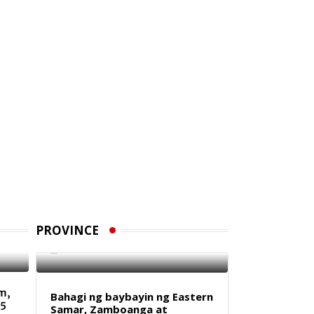
Dumagat-Remontados,
nagsagawa ng Rain
aca
Dance sa Angat
PROVINCE
7 AUGUST 2026
m,
Bahagi ng baybayin ng Eastern
 5
Samar, Zamboanga at