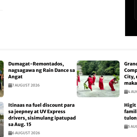
Dumagat-Remontados,
Gran
nagsagawa ng Rain Dance sa
Compe
Angat
City,
maka
7 AUGUST 2026
4 AU
Itinaas na fuel discount para
Higi
sa jeepney at UV Express
famil
drivers, sisimulang ipatupad
tulon
sa Aug. 15
5 AU
6 AUGUST 2026