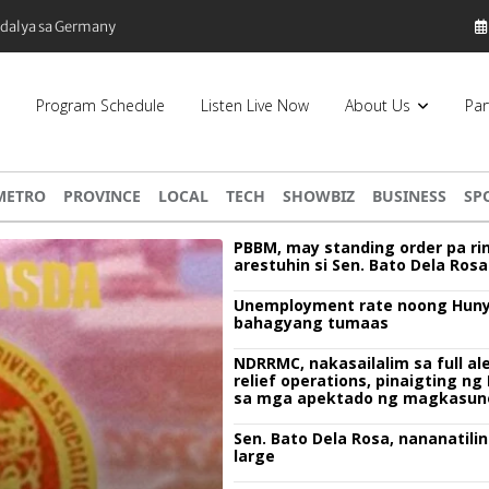
edalya sa Germany
Program Schedule
Listen Live Now
About Us
Par
METRO
PROVINCE
LOCAL
TECH
SHOWBIZ
BUSINESS
SP
PBBM, may standing order pa ri
arestuhin si Sen. Bato Dela Rosa
Unemployment rate noong Huny
bahagyang tumaas
NDRRMC, nakasailalim sa full ale
relief operations, pinaigting n
sa mga apektado ng magkasun
bagyo
Sen. Bato Dela Rosa, nananatilin
large