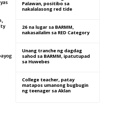
ayas
Palawan, positibo sa
nakalalasong red tide
m,
ity
26 na lugar sa BARMM,
nakasailalim sa RED Category
Unang tranche ng dagdag
bayog
sahod sa BARMM, ipatutupad
sa Huwebes
College teacher, patay
matapos umanong bugbugin
ng teenager sa Aklan