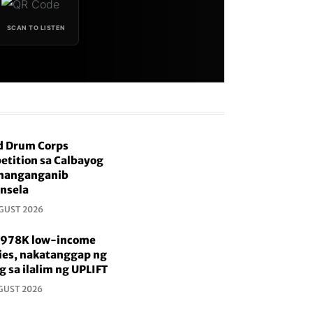
SCAN TO LISTEN
d Drum Corps
tition sa Calbayog
 nanganganib
nsela
GUST 2026
t 978K low-income
ies, nakatanggap ng
g sa ilalim ng UPLIFT
GUST 2026