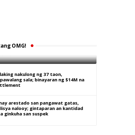
 anyos na babae na may mental
alth issues, salarin sa mass
ooting sa paaralan sa Canada
tang OMG!
13 FEBRUARY 2026
laking nakulong ng 37 taon,
pawalang sala; binayaran ng $14M na
ttlement
ay arestado san pangawat gatas,
lisya nalooy; gintaparan an kantidad
a ginkuha san suspek