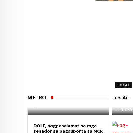
2 Pulis Caloocan, timbog
LOCAL
sa iligal na pagbebenta
DOLE, k
ng baril
METRO
LOCAL
farm s
7 AUGUST 2026
BY
RICKY
DOLE, nagpasalamat sa mga
senador sa pagsuporta sa NCR