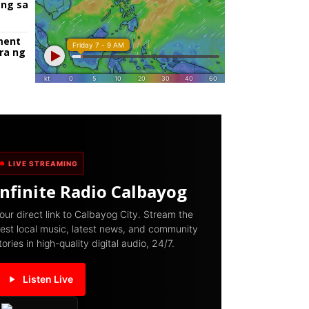
ang sa
ment
ra ng
LIVE STREAMING
Infinite Radio Calbayog
our direct link to Calbayog City. Stream the
est local music, latest news, and community
tories in high-quality digital audio, 24/7.
Listen Live