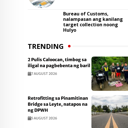
Bureau of Customs,
nalampasan ang kanilang
target collection noong
Hulyo
TRENDING
2 Pulis Caloocan, timbog sa
iligal na pagbebenta ng baril
7 AUGUST 2026
Retrofitting sa Pinamitinan
Bridge sa Leyte, natapos na
ng DPWH
5 AUGUST 2026