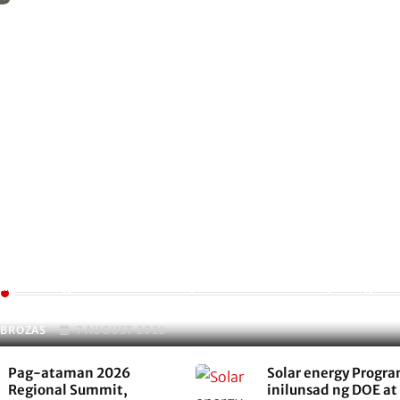
umuha ng TUPAD workers para sa rehabilitasyon ng ab
a Northern Samar
 BROZAS
7 AUGUST 2026
Pag-ataman 2026
Solar energy Progra
Regional Summit,
inilunsad ng DOE at