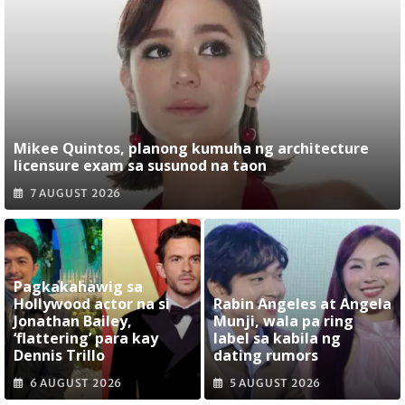
Mikee Quintos, planong kumuha ng architecture
licensure exam sa susunod na taon
7 AUGUST 2026
Pagkakahawig sa
Hollywood actor na si
Rabin Angeles at Angela
Jonathan Bailey,
Munji, wala pa ring
‘flattering’ para kay
label sa kabila ng
Dennis Trillo
dating rumors
6 AUGUST 2026
5 AUGUST 2026