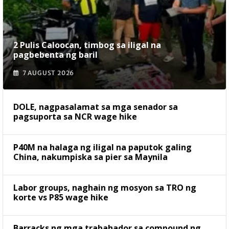
2 Pulis Caloocan, timbog sa iligal na
pagbebenta ng baril
7 AUGUST 2026
DOLE, nagpasalamat sa mga senador sa
pagsuporta sa NCR wage hike
P40M na halaga ng iligal na paputok galing
China, nakumpiska sa pier sa Maynila
Labor groups, naghain ng mosyon sa TRO ng
korte vs P85 wage hike
Barracks ng mga trabahador sa compound ng