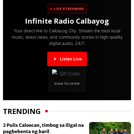
LIVE STREAMING
Infinite Radio Calbayog
Your direct link to Calbayog City. Stream the best local
music, latest news, and community stories in high-quality
digital audio, 24/7.
Listen Live
SCAN TO LISTEN
TRENDING
2 Pulis Caloocan, timbog sa iligal na
pagbebenta ng baril