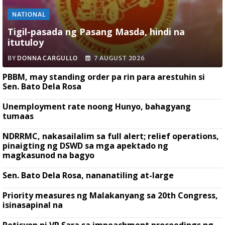
NATIONAL
Tigil-pasada ng Pasang Masda, hindi na
itutuloy
BY
DONNA CARGULLO
7 AUGUST 2026
PBBM, may standing order pa rin para arestuhin si
Sen. Bato Dela Rosa
Unemployment rate noong Hunyo, bahagyang
tumaas
NDRRMC, nakasailalim sa full alert; relief operations,
pinaigting ng DSWD sa mga apektado ng
magkasunod na bagyo
Sen. Bato Dela Rosa, nananatiling at-large
Priority measures ng Malakanyang sa 20th Congress,
isinasapinal na