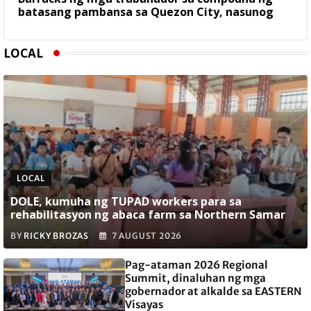
batasang pambansa sa Quezon City, nasunog
LOCAL
LOCAL
DOLE, kumuha ng TUPAD workers para sa
rehabilitasyon ng abaca farm sa Northern Samar
BY
RICKY BROZAS
7 AUGUST 2026
Pag-ataman 2026 Regional
Summit, dinaluhan ng mga
gobernador at alkalde sa EASTERN
Visayas