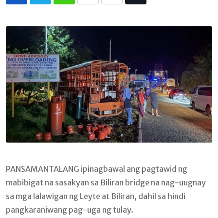
Whatsapp
Print
Share
Tiktok
via
Email
PANSAMANTALANG ipinagbawal ang pagtawid ng
mabibigat na sasakyan sa Biliran bridge na nag-uugnay
sa mga lalawigan ng Leyte at Biliran, dahil sa hindi
pangkaraniwang pag-uga ng tulay.