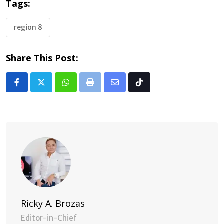
Tags:
region 8
Share This Post:
Whatsapp
Print
Share
Tiktok
via
Email
Ricky A. Brozas
Editor-in-Chief