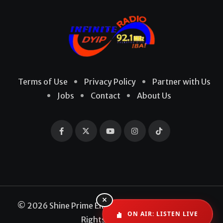
Terms of Use
Privacy Policy
Partner with Us
Jobs
Contact
About Us
×
© 2026 Shine Prime Entertainment Production. All
ON AIR: LISTEN LIVE
Rights Reserved