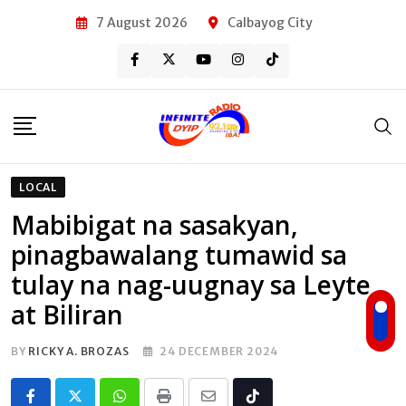
Skip
7 August 2026
Calbayog City
to
content
LOCAL
Mabibigat na sasakyan,
pinagbawalang tumawid sa
tulay na nag-uugnay sa Leyte
at Biliran
BY
RICKY A. BROZAS
24 DECEMBER 2024