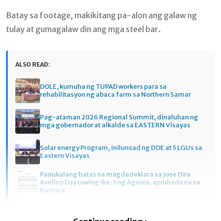
Batay sa footage, makikitang pa-alon ang galaw ng
tulay at gumagalaw din ang mga steel bar.
ALSO READ:
DOLE, kumuha ng TUPAD workers para sa
rehabilitasyon ng abaca farm sa Northern Samar
Pag-ataman 2026 Regional Summit, dinaluhan ng
mga gobernador at alkalde sa EASTERN Visayas
Solar energy Program, inilunsad ng DOE at 5 LGUs sa
Eastern Visayas
Panukalang batas na magdedeklara sa Jose Dira
Avelino Day tuwing ika-5 ng Agosto, aprubado na sa
Kamara