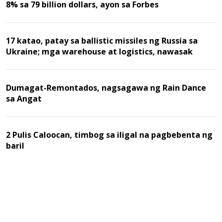
8% sa 79 billion dollars, ayon sa Forbes
17 katao, patay sa ballistic missiles ng Russia sa
Ukraine; mga warehouse at logistics, nawasak
Dumagat-Remontados, nagsagawa ng Rain Dance
sa Angat
2 Pulis Caloocan, timbog sa iligal na pagbebenta ng
baril