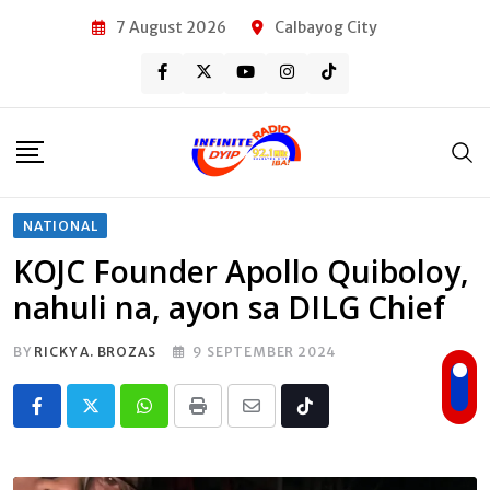
Skip
7 August 2026
Calbayog City
to
content
NATIONAL
KOJC Founder Apollo Quiboloy,
nahuli na, ayon sa DILG Chief
BY
RICKY A. BROZAS
9 SEPTEMBER 2024
Whatsapp
Print
Share
Tiktok
via
Email