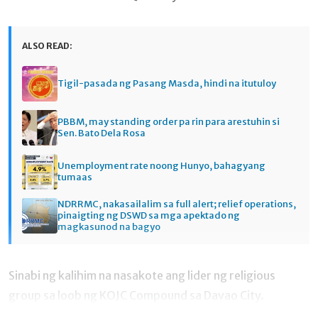
ALSO READ:
Tigil-pasada ng Pasang Masda, hindi na itutuloy
PBBM, may standing order pa rin para arestuhin si
Sen. Bato Dela Rosa
Unemployment rate noong Hunyo, bahagyang
tumaas
NDRRMC, nakasailalim sa full alert; relief operations,
pinaigting ng DSWD sa mga apektado ng
magkasunod na bagyo
Sinabi ng kalihim na nasakote ang lider ng religious
group sa loob ng KOJC Compound sa Davao City.