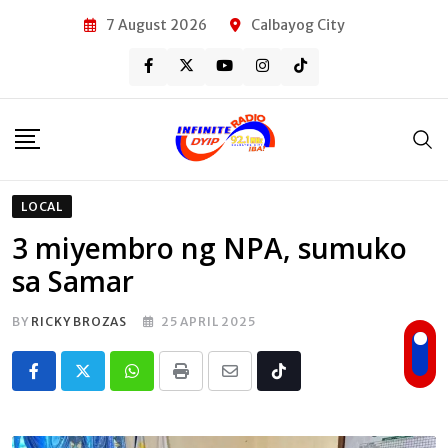
Skip
7 August 2026
Calbayog City
to
content
LOCAL
3 miyembro ng NPA, sumuko
sa Samar
BY
RICKY BROZAS
25 APRIL 2025
Whatsapp
Print
Share
Tiktok
via
Email