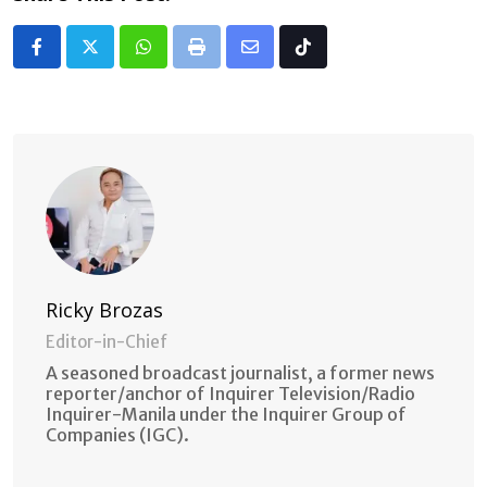
Whatsapp
Print
Share
Tiktok
via
Email
Ricky Brozas
Editor-in-Chief
A seasoned broadcast journalist, a former news
reporter/anchor of Inquirer Television/Radio
Inquirer-Manila under the Inquirer Group of
Companies (IGC).