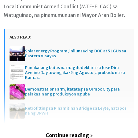
Local Communist Armed Conflict (MTF-ELCAC) sa
Matuguinao, na pinamumunuan ni Mayor Aran Boller.
ALSO READ:
Solar energy Program, inilunsad ng DOE at 5 LGUs sa
Eastern Visayas
Panukalang batas na magdedeklara sa Jose Dira
Avelino Day tuwing ika-5 ng Agosto, aprubado na sa
Kamara
Demonstration Farm, itatatag sa Ormoc City para
palakasin ang produksyon ng ube
Retrofitting sa Pinamitinan Bridge sa Leyte, natapos
na ng DPWH
Continue reading ›